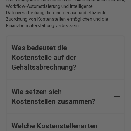
Workflow-Automatisierung und intelligente
Datenverarbeitung, die eine genaue und effiziente
Zuordnung von Kostenstellen ermöglichen und die
Finanzberichterstattung verbessern.
Was bedeutet die
Kostenstelle auf der
Gehaltsabrechnung?
Die Kostenstelle auf der Gehaltsabrechnung dient
der Kostenallokation und ermöglicht die Zuordnung
Wie setzen sich
von Kosten zu spezifischen Abteilungen oder
Kostenstellen zusammen?
Projekten, was eine präzise Kostenverteilung und
Kostenkontrolle im Rahmen der
Kostenstellenrechnung und Budgetierung unterstützt.
Kostenstellen setzen sich aus spezifischen
Durch diese Zuweisung können Unternehmen ihre
Abteilungen oder Projekten zusammen, denen direkt
Welche Kostenstellenarten
Betriebskosten analysieren, optimieren und
zurechenbare Kosten durch Kostenallokation und