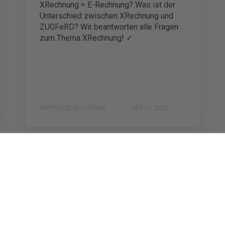
XRechnung = E-Rechnung? Was ist der
Unterschied zwischen XRechnung und
ZUGFeRD? Wir beantworten alle Fragen
zum Thema XRechnung! ✓
PAPERLESS SOLUTIONS
SEP 19, 2023