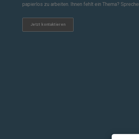
papierlos zu arbeiten. Ihnen fehlt ein Thema? Spreche
Jetzt kontaktieren