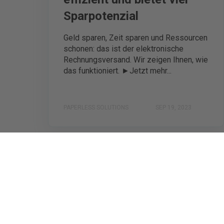
Sparpotenzial
Geld sparen, Zeit sparen und Ressourcen
schonen: das ist der elektronische
Rechnungsversand. Wir zeigen Ihnen, wie
das funktioniert. ►Jetzt mehr...
PAPERLESS SOLUTIONS
SEP 19, 2023