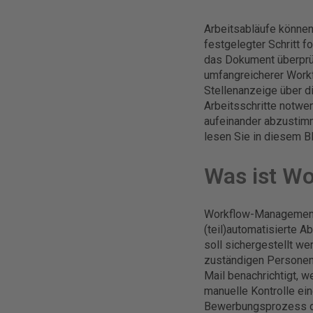
Arbeitsabläufe könne
festgelegter Schritt f
das Dokument überprüf
umfangreicherer Workf
Stellenanzeige über d
Arbeitsschritte notwe
aufeinander abzustimm
lesen Sie in diesem B
Was ist W
Workflow-Management,
(teil)automatisierte 
soll sichergestellt we
zuständigen Personen 
Mail benachrichtigt, w
manuelle Kontrolle ein
Bewerbungsprozess die