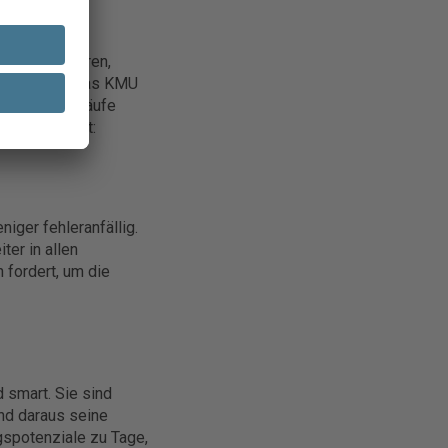
 So analysieren,
sprozesse, was KMU
er Arbeitsabläufe
der Übersicht:
iger fehleranfällig.
ter in allen
 fordert, um die
 smart. Sie sind
und daraus seine
spotenziale zu Tage,