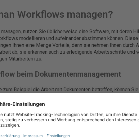
man Workflows managen?
managen, nutzen Sie üblicherweise eine Software, mit deren Hil
Workflows modellieren und aufeinander abstimmen können. Diese
ngen Ihnen eine Menge Vorteile, denn sie nehmen Ihnen durch 
Arbeit ab, sie erkennen auch zu erledigende Arbeitsschritte und
gen Mitarbeitern zu.
rkflow beim Dokumentenmanagement
ie zum Beispiel die Arbeit mit Dokumenten betreffen, können Sie
t-System (DMS) festlegen. Das bedeutet, dass Dokumente, di
en, automatisch klassifiziert, abgelegt oder zur Bearbeitung an d
.
ehen die Vorteile von Workflow