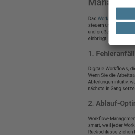
Manageme
Das
Workflow-Manag
steuern und überwac
und großen Unternehmen
einbringt. Die zentral
1. Fehleranfäl
Digitale Workflows, d
Wenn Sie die Arbeitsab
Abteilungen intuitiv, 
nächste in Gang setze
2. Ablauf-Opt
Workflow-Management-S
smart, weil jeder Wor
Rückschlüsse ziehen 