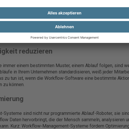
nt?
ement
hat mehrere Funktionen, um Arbeitsabläufe zu verbessern.
hen Workflow-Management-Systeme die modellierten Geschäft
 vor allem Vorteile hinsichtlich der Sicherheit und Effizienz ihr
en Vorteile, die ein Workflow-Management-Tool mit sich bringt, in 
ligkeit reduzieren
ie immer einem bestimmten Muster, einem Ablauf folgen, sind wen
läufe in Ihrem Unternehmen standardisieren, weiß jeder Mitarbei
was zu tun ist, wenn die Workflow-Software eine bestimmte Aktion
n zu können.
imierung
ysteme sind nicht nur programmierte Ablauf-Roboter, sie sind
kflow Daten hervorbringt, die der Mensch sammeln, analysieren 
kann. Kurz: Workflow-Management-Systeme fördern Optimierung