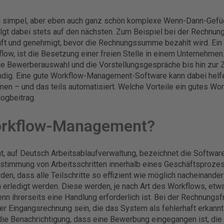
n simpel, aber eben auch ganz schön komplexe Wenn-Dann-Gefüg
olgt dabei stets auf den nächsten. Zum Beispiel bei der Rechnung
t und genehmigt, bevor die Rechnungssumme bezahlt wird. Ein 
low, ist die Besetzung einer freien Stelle in einem Unternehmen
ie Bewerberauswahl und die Vorstellungsgespräche bis hin zur 
ndig. Eine gute Workflow-Management-Software kann dabei helfen,
en – und das teils automatisiert. Welche Vorteile ein gutes Wor
logbeitrag.
orkflow-Management?
 auf Deutsch Arbeitsablaufverwaltung, bezeichnet die Software
Abstimmung von Arbeitsschritten innerhalb eines Geschäftsproze
rden, dass alle Teilschritte so effizient wie möglich nacheinande
erledigt werden. Diese werden, je nach Art des Workflows, etwa
enn ihrerseits eine Handlung erforderlich ist. Bei der Rechnungs
er Eingangsrechnung sein, die das System als fehlerhaft erkannt
 Benachrichtigung, dass eine Bewerbung eingegangen ist, die es