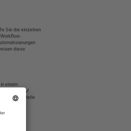
fe Sie die einzelnen
 Workflow-
Automatisierungen
 weisen diese
 in einem
e Ihr DMS auf
ie richtige Stelle
-