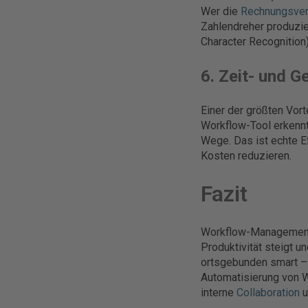
Wer die
Rechnungsver
Zahlendreher produzie
Character Recognition
6. Zeit- und G
Einer der größten Vor
Workflow-Tool erkennt 
Wege. Das ist echte Ef
Kosten reduzieren.
Fazit
Workflow-Management b
Produktivität steigt u
ortsgebunden smart – 
Automatisierung von 
interne
Collaboration
u