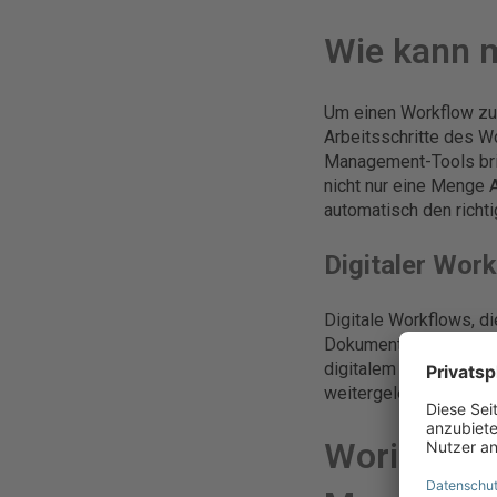
Wie kann 
Um einen Workflow zu 
Arbeitsschritte des 
Management-Tools bri
nicht nur eine Menge 
automatisch den richti
Digitaler Wo
Digitale Workflows, d
Dokumentenmanagemen
digitalem Wege erreich
weitergeleitet werden
Worin best