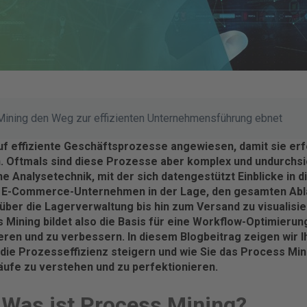
ining den Weg zur effizienten Unternehmensführung ebnet
f effiziente Geschäftsprozesse angewiesen, damit sie erf
. Oftmals sind diese Prozesse aber komplex und undurchsich
e Analysetechnik, mit der sich datengestützt Einblicke in 
a E-Commerce-Unternehmen in der Lage, den gesamten Abl
über die Lagerverwaltung bis hin zum Versand zu visualisie
 Mining bildet also die Basis für eine Workflow-Optimierung
zieren und zu verbessern. In diesem Blogbeitrag zeigen wir Ih
ie Prozesseffizienz steigern und wie Sie das Process Min
läufe zu verstehen und zu perfektionieren.
: Was ist Process Mining?