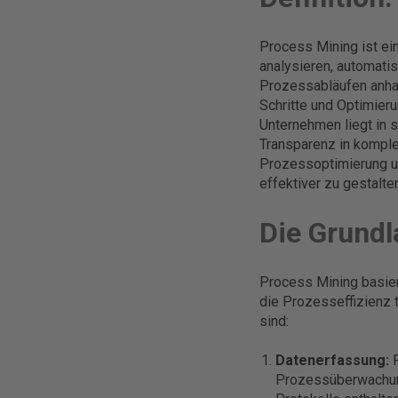
Process Mining ist ei
analysieren, automati
Prozessabläufen anhan
Schritte und Optimier
Unternehmen liegt in 
Transparenz in komple
Prozessoptimierung un
effektiver zu gestalte
Die Grundl
Process Mining basier
die Prozesseffizienz 
sind:
Datenerfassung:
P
Prozessüberwachung