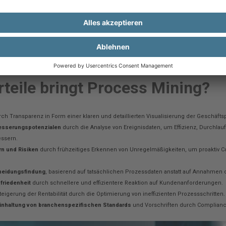
egensatz dazu nutzt Process Mining tatsächliche Ereignisdaten
sen generiert werden. Es ermöglicht eine reale, datenbasierte V
Abweichungen zwischen der geplanten Modellierung und der tat
st daher weniger auf Annahmen und Planungen angewiesen, sonde
 Realität zur kontinuierlichen Analyse und Verbesserung von Pr
teile bringt Process Mining?
rch Transparenz in Form einer klaren und detaillierten Visualisierung der Geschäft
rbesserungspotenzialen
durch die Analyse von Ereignisdaten, um Effizienz, Durchlau
ssern.
rn und Risiken
durch frühzeitiges Erkennen von Unregelmäßigkeiten, um proaktiv C
heidungsfindung
, basierend auf tatsächlichen Prozessdaten anstatt auf Annahmen
friedenheit
durch schnellere und effizientere Reaktion auf Kundenanforderungen.
eigerung der Rentabilität durch die Optimierung von ineffizienten Prozessschritten.
inhaltung von branchenspezifischen Standards
und Vorschriften durch Complia