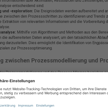
n Informationen über Aktivitäten, Ressourcen und Zeitstempel, di
alyse entscheidend sind.
 und -exploration:
Die Ereignisdaten werden aufbereitet und an
zwischen den Prozessschritten zu identifizieren und Trends z
e Extraktion von relevanten Informationen und die Vorbereitung d
alyse.
analyse:
Mithilfe von Algorithmen und Methoden aus den Bere
 die aufbereiteten Daten analysiert, um den tatsächlichen Ablauf
ng darzustellen. Dies ermöglicht die Identifikation von Engpässe
zialen zur Prozessoptimierung.
g zwischen Prozessmodellierung und Pr
der Prozessmodellierung und des Process Minings beziehen sich
n, unterscheiden sich jedoch in Ansatz und Zweck:
g:
Dieser Ansatz beinhaltet die manuelle Erstellung von Modellen
 Prozesses. Prozessmodelle sind abstrakte Darstellungen, die
onen zwischen verschiedenen Aktivitäten visualisieren. Diese Mo
 helfen, den Prozess im Voraus zu verstehen.