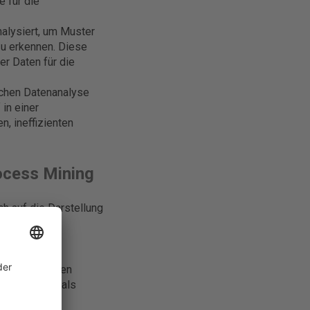
e für die
alysiert, um Muster
u erkennen. Diese
er Daten für die
ichen Datenanalyse
 in einer
n, ineffizienten
ocess Mining
 auf die Darstellung
, oft vor der
 die erwarteten
delle dienen als