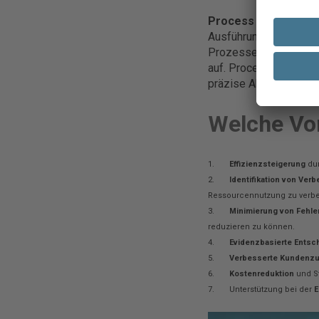
Process Mining:
Im G
Ausführung von Prozes
Prozessen und deckt 
auf. Process Mining i
präzise Abbildung der
Welche Vor
1.
Effizienzsteigerung
du
2.
Identifikation von Ve
Ressourcennutzung zu verbe
3.
Minimierung von Fehle
reduzieren zu können.
4.
Evidenzbasierte Entsc
5.
Verbesserte Kundenzu
6.
Kostenreduktion
und St
7.
Unterstützung bei der
E