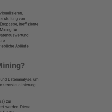
isualisieren,
Darstellung von
Engpässe, ineffiziente
Mining für
 Datenauswertung
ere
iebliche Abläufe
Mining?
n und Datenanalyse, um
rozessvisualisierung
es) zur
rt werden. Diese