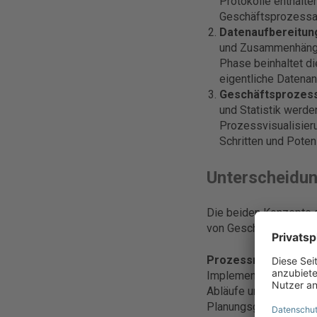
Protokolle enthalte
Geschäftsprozessan
Datenaufbereitung
und Zusammenhänge 
Phase beinhaltet di
eigentliche Datenan
Geschäftsprozess
und Statistik werden
Prozessvisualisieru
Schritten und Poten
Unterscheidun
Die beiden Konzepte 
von Geschäftsprozesse
Prozessmodellierun
Implementierung eines
Abläufe und Interakti
Planungsgrundlage und