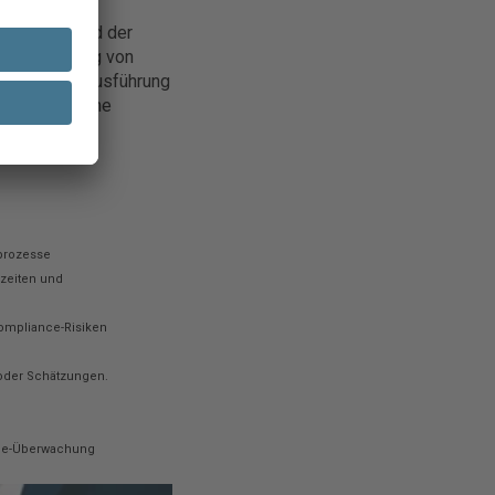
, die während der
isualisierung von
sächlichen Ausführung
rn bietet eine
ozessen.
sprozesse
fzeiten und
ompliance-Risiken
 oder Schätzungen.
nce-Überwachung