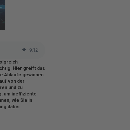
9
:
12
olgreich
tig. Hier greift das
die Abläufe gewinnen
auf von der
ren und zu
, um ineffiziente
nen, wie Sie in
ing dabei