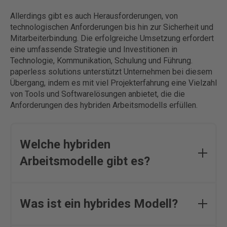
Allerdings gibt es auch Herausforderungen, von
technologischen Anforderungen bis hin zur Sicherheit und
Mitarbeiterbindung. Die erfolgreiche Umsetzung erfordert
eine umfassende Strategie und Investitionen in
Technologie, Kommunikation, Schulung und Führung.
paperless solutions unterstützt Unternehmen bei diesem
Übergang, indem es mit viel Projekterfahrung eine Vielzahl
von Tools und Softwarelösungen anbietet, die die
Anforderungen des hybriden Arbeitsmodells erfüllen.
Welche hybriden
Arbeitsmodelle gibt es?
Hybride Arbeitsmodelle kombinieren in der Regel
Remote-Arbeit mit Präsenzarbeit im Büro oder
Was ist ein hybrides Modell?
anderen physischen Standorten. Es gibt
verschiedene Varianten, darunter „Flexibles