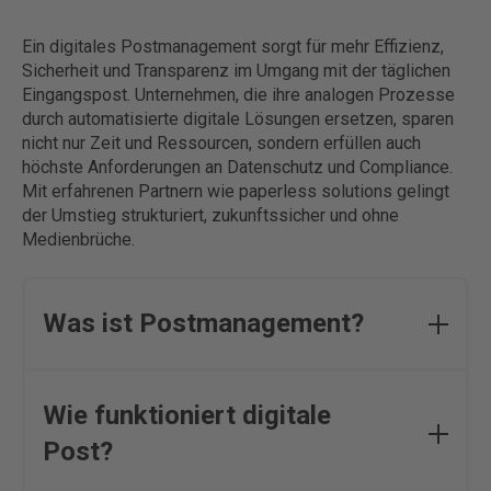
Ein digitales Postmanagement sorgt für mehr Effizienz,
Sicherheit und Transparenz im Umgang mit der täglichen
Eingangspost. Unternehmen, die ihre analogen Prozesse
durch automatisierte digitale Lösungen ersetzen, sparen
nicht nur Zeit und Ressourcen, sondern erfüllen auch
höchste Anforderungen an Datenschutz und Compliance.
Mit erfahrenen Partnern wie paperless solutions gelingt
der Umstieg strukturiert, zukunftssicher und ohne
Medienbrüche.
Was ist Postmanagement?
Postmanagement bezeichnet den gesamten
Prozess der Erfassung, Verteilung und Bearbeitung
Wie funktioniert digitale
eingehender Briefpost und digitaler Dokumente über
Post?
verschiedene Eingangskanäle wie E-Mail oder PDF.
Durch digitale Postbearbeitung und automatisierte